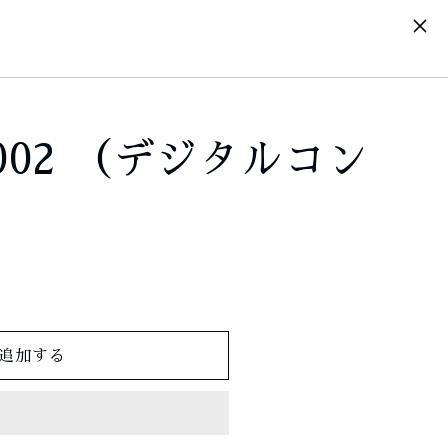
ロ
カ
グ
ー
イ
ト
ン
.002 （デジタルコン
追加する