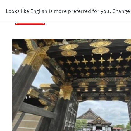
コンテ
ンツに
進む
カーチャーターから探す
空港送
商品情
報にス
キップ