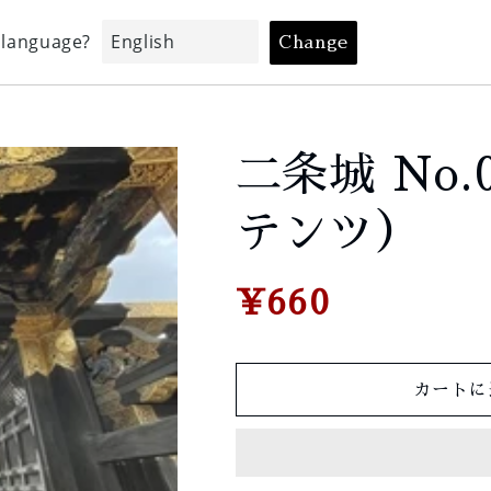
迎から探す
地域から探す
利用方法
Form
二条城 No
テンツ）
通
¥660
常
価
格
カートに