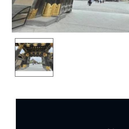
モ
ー
ダ
ル
で
メ
デ
ィ
ア
(1)
を
開
く