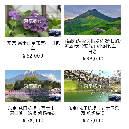
规
规
价
价
格
格
[福冈]从福冈出发佐贺/长崎/
[东京]富士山至东京/一日包
熊本/大分观光10小时包车一
车
日游
常
¥62,000
常
¥88,000
规
规
价
价
格
格
[东京]成田机场→富士山，
[东京]成田机场→迪士尼乐
河口湖，箱根 机场接送
园 机场接送
常
¥58,000
常
¥25,000
规
规