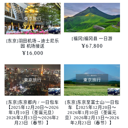
价
价
格
格
[福冈]福冈县 一日游
[东京]羽田机场→迪士尼乐
常
¥67,800
园 机场接送
规
常
¥16,000
价
规
格
价
格
[东京]东京都内 / 一日包车
[东京]东京至富士山/一日包
【2025年12月20日～2026
车 【2025年12月20日～
年1月10日（圣诞元旦）
2026年1月10日（圣诞元
2026年2月13日～2026年2
旦）2026年2月13日～2026
月23日（春节）】
年2月23日（春节）】