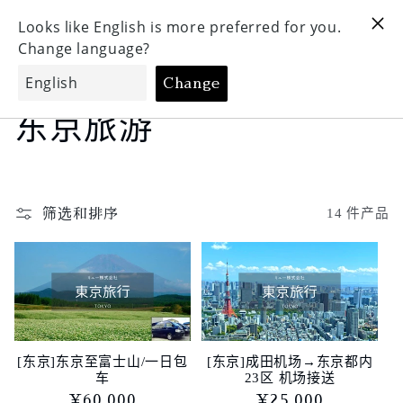
跳到内
购
容
物
车
收
东京旅游
藏
:
14 件产品
筛选和排序
[东京]东京至富士山/一日包
[东京]成田机场→东京都内
车
23区 机场接送
常
¥60,000
常
¥25,000