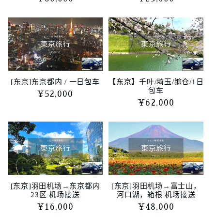
规
规
价
价
格
格
[东京]东京都内 / 一日包车
【东京】千叶/埼玉/镰仓/1日
包车
常
¥52,000
常
¥62,000
规
规
价
价
格
格
[东京]羽田机场→东京都内
[东京]羽田机场→富士山，
23区 机场接送
河口湖，箱根 机场接送
常
¥16,000
常
¥48,000